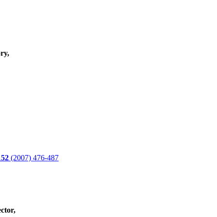
ry,
152
(2007) 476-487
ctor,