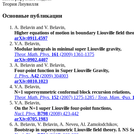
Теория Лиувилля
Основные публикации
A. Belavin and V. Belavin,
Higher equations of motion in boundary Liouville field theo
arXiv:0911.4597
V.A. Belavin,
Modular integrals in minimal super Liouville gravity,
Theor. Math. Phys.
161
(2009) 1361-1375
arXiv:0902.4407
A. Belavin and V. Belavin,
Four-point function in Super Liouville Gravity,
J. Phys.
A42
(2009) 304003
arXiv:0810.1023
V.A. Belavin,
N=1 supersymmetric conformal block recursion relations,
Theor. Math. Phys.
152
(2007) 1275-1285 /
Теор. Мат. Физ.
V.A. Belavin,
On the N=1 super Liouville four-point functions,
Nucl. Phys.
B798
(2008) 423-442
arXiv:0705.1983
A. Belavin, V. Belavin, A. Neveu, Al. Zamolodchikov,
Bootstrap in supersymmetric Liouville field theory. I. NS Se